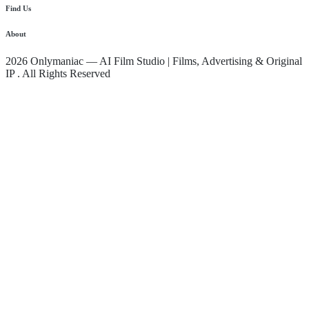
Find Us
Instagram
WhatsApp
TikTok
About
2026 Onlymaniac — AI Film Studio | Films, Advertising & Original
IP . All Rights Reserved