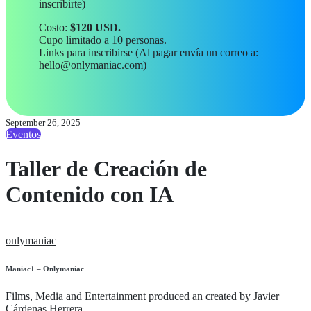
inscribirte)
Costo:
$120 USD.
Cupo limitado a 10 personas.
Links para inscribirse (Al pagar envía un correo a:
hello@onlymaniac.com)
September 26, 2025
Eventos
Taller de Creación de
Contenido con IA
onlymaniac
Maniac1 – Onlymaniac
Films, Media and Entertainment produced an created by
Javier
Cárdenas Herrera
.